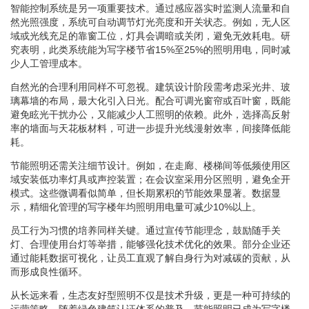
智能控制系统是另一项重要技术。通过感应器实时监测人流量和自
然光照强度，系统可自动调节灯光亮度和开关状态。例如，无人区
域或光线充足的靠窗工位，灯具会调暗或关闭，避免无效耗电。研
究表明，此类系统能为写字楼节省15%至25%的照明用电，同时减
少人工管理成本。
自然光的合理利用同样不可忽视。建筑设计阶段需考虑采光井、玻
璃幕墙的布局，最大化引入日光。配合可调光窗帘或百叶窗，既能
避免眩光干扰办公，又能减少人工照明的依赖。此外，选择高反射
率的墙面与天花板材料，可进一步提升光线漫射效率，间接降低能
耗。
节能照明还需关注细节设计。例如，在走廊、楼梯间等低频使用区
域安装低功率灯具或声控装置；在会议室采用分区照明，避免全开
模式。这些微调看似简单，但长期累积的节能效果显著。数据显
示，精细化管理的写字楼年均照明用电量可减少10%以上。
员工行为习惯的培养同样关键。通过宣传节能理念，鼓励随手关
灯、合理使用台灯等举措，能够强化技术优化的效果。部分企业还
通过能耗数据可视化，让员工直观了解自身行为对减碳的贡献，从
而形成良性循环。
从长远来看，生态友好型照明不仅是技术升级，更是一种可持续的
运营策略。随着绿色建筑认证体系的普及，节能照明已成为写字楼