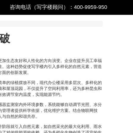
咨询电话（写字楼顾问）：400-9959-950
破
更加生态友好和人性化的方向演变。企业在提升员工幸福
性。这种趋势促使写字楼内引入多样化的自然元素，营造
方面的创新发展。
简单的绿植摆放不同，现代办公楼采用多层次、多样化的
墙和屋顶花园，不仅提升了空间利用率，还为多种昆虫和
有效调节室内温度，实现能源节约。
感器监测室内外环境参数，系统能够自动调节光照、水分
为管理者提供科学依据，优化维护方案。结合物联网技
人与自然的和谐共存。
计阶段就引入自然元素，如自然采光的最大化利用、雨水
少了对传统能源的依赖，还为多样化生物创造了适宜的生