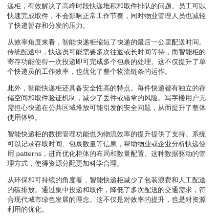
递柜，有效解决了高峰时段快递堆积和取件排队的问题。员工可以
快速完成取件，不会影响正常工作节奏，同时物业管理人员也减轻
了快递暂存和分发的压力。
从效率角度来看，智能快递柜缩短了快递的最后一公里配送时间。
传统配送中，快递员可能需要多次往返或长时间等待，而智能柜的
寄存功能使得一次投递即可完成多个包裹的处理。这不仅提升了单
个快递员的工作效率，也优化了整个物流链条的运作。
此外，智能快递柜还具备安全性高的特点。每件快递都有独立的存
储空间和取件验证机制，减少了丢件或错拿的风险。写字楼用户无
需担心快递在公共区域堆放可能引发的安全问题，从而提升了整体
使用体验。
智能快递柜的数据管理功能也为物流效率的提升提供了支持。系统
可以记录存取时间、包裹数量等信息，帮助物业或企业分析快递使
用 patterns，进而优化柜体的布局和数量配置。这种数据驱动的管
理方式，使得资源分配更加科学合理。
从环保和可持续的角度看，智能快递柜减少了包装浪费和人工配送
的碳排放。通过集中投递和取件，降低了多次配送的交通需求，符
合现代城市绿色发展的理念。这不仅是对效率的提升，也是对资源
利用的优化。