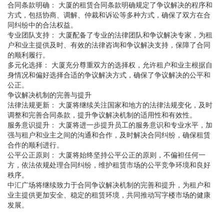
合同条款明确： 大厦的租赁合同条款明确规定了争议解决的程序和
方式，包括协商、调解、仲裁和诉讼等多种方式，确保了双方在合
同纠纷中的合法权益。
专业团队支持： 大厦配备了专业的法律团队和争议解决专家，为租
户和业主提供及时、有效的法律咨询和争议解决支持，保障了合同
的顺利履行。
多元化选择： 大厦充分尊重双方的选择权，允许租户和业主根据自
身情况和偏好选择合适的争议解决方式，确保了争议解决的公平和
公正。
争议解决机制的完善与提升
法律法规更新： 大厦将继续关注国家和地方的法律法规变化，及时
调整和完善合同条款，提升争议解决机制的适用性和有效性。
服务意识提升： 大厦将进一步提升员工的服务意识和专业水平，加
强与租户和业主之间的沟通和合作，及时解决合同纠纷，确保租赁
合作的顺利进行。
公平公正原则： 大厦将始终坚持公平公正的原则，不偏袒任何一
方，依法依规处理合同纠纷，维护租赁市场的公平竞争环境和良好
秩序。
中汇广场将继续致力于合同争议解决机制的完善和提升，为租户和
业主提供更加安全、稳定的租赁环境，共同推动写字楼市场的健康
发展。